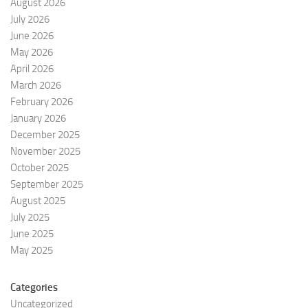
August 2026
July 2026
June 2026
May 2026
April 2026
March 2026
February 2026
January 2026
December 2025
November 2025
October 2025
September 2025
August 2025
July 2025
June 2025
May 2025
Categories
Uncategorized