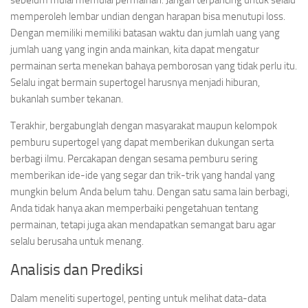
sebelum mulai memulai permainan. Jangan terpancing untuk selalu
memperoleh lembar undian dengan harapan bisa menutupi loss.
Dengan memiliki memiliki batasan waktu dan jumlah uang yang
jumlah uang yang ingin anda mainkan, kita dapat mengatur
permainan serta menekan bahaya pemborosan yang tidak perlu itu.
Selalu ingat bermain supertogel harusnya menjadi hiburan,
bukanlah sumber tekanan.
Terakhir, bergabunglah dengan masyarakat maupun kelompok
pemburu supertogel yang dapat memberikan dukungan serta
berbagi ilmu. Percakapan dengan sesama pemburu sering
memberikan ide-ide yang segar dan trik-trik yang handal yang
mungkin belum Anda belum tahu. Dengan satu sama lain berbagi,
Anda tidak hanya akan memperbaiki pengetahuan tentang
permainan, tetapi juga akan mendapatkan semangat baru agar
selalu berusaha untuk menang.
Analisis dan Prediksi
Dalam meneliti supertogel, penting untuk melihat data-data