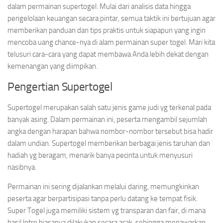
dalam permainan supertogel. Mulai dari analisis data hingga
pengelolaan keuangan secara pintar, semua taktik ini bertujuan agar
memberikan panduan dan tips praktis untuk siapapun yang ingin
mencoba uang chance-nya di alam permainan super togel. Mari kita
telusuri cara-cara yang dapat membawa Anda lebih dekat dengan
kemenangan yang diimpikan.
Pengertian Supertogel
Supertogel merupakan salah satu jenis game judi yg terkenal pada
banyak asing. Dalam permainan ini, peserta mengambil sejumlah
angka dengan harapan bahwa nombor-nombor tersebut bisa hadir
dalam undian. Supertogel memberikan berbagai jenis taruhan dan
hadiah yg beragam, menarik banya pecinta untuk menyusuri
nasibnya.
Permainan ini sering dijalankan melalui daring, memungkinkan
peserta agar berpartisipasi tanpa perlu datang ke tempat fisik.
Super Togel juga memiliki sistem yg transparan dan fair, di mana
hasil lotre biasanya dilakukan secara acak, sehingga menawarkan