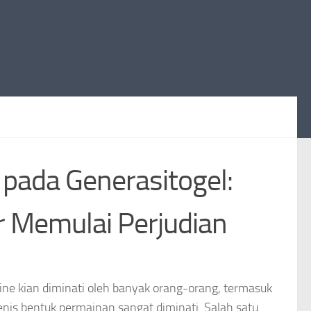
u pada Generasitogel:
r Memulai Perjudian
online kian diminati oleh banyak orang-orang, termasuk
enis bentuk permainan sangat diminati. Salah satu