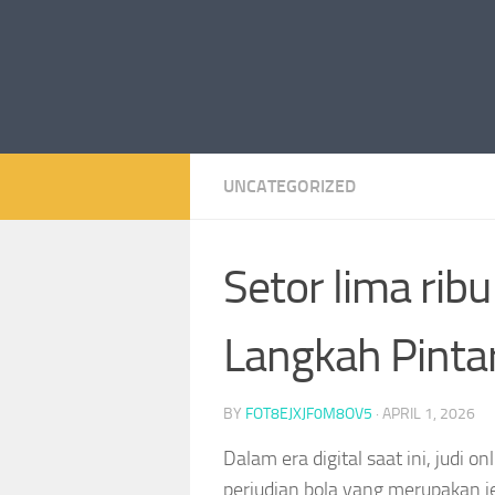
UNCATEGORIZED
Setor lima rib
Langkah Pinta
BY
FOT8EJXJF0M8OV5
·
APRIL 1, 2026
Dalam era digital saat ini, judi 
perjudian bola yang merupakan j