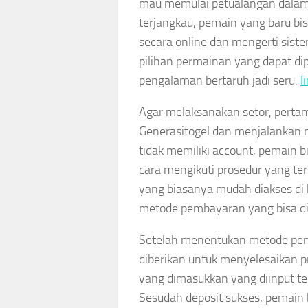
mau memulai petualangan dalam 
terjangkau, pemain yang baru bis
secara online dan mengerti sist
pilihan permainan yang dapat dip
pengalaman bertaruh jadi seru.
l
Agar melaksanakan setor, perta
Generasitogel dan menjalankan m
tidak memiliki account, pemain 
cara mengikuti prosedur yang ter
yang biasanya mudah diakses di 
metode pembayaran yang bisa d
Setelah menentukan metode pemb
diberikan untuk menyelesaikan 
yang dimasukkan yang diinput tel
Sesudah deposit sukses, pemain 