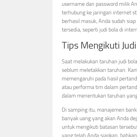
username dan password milik An
terhubung ke jaringan internet st
berhasil masuk, Anda sudah sia
tersedia, seperti judi bola di int
Tips Mengikuti Judi
Saat melakukan taruhan judi bola
seblum meletakkan taruhan. Kamu
memengaruhi pada hasil pertandin
atau performa tim dalam pertan
dalam menentukan taruhan yang l
Di samping itu, manajemen bank
banyak uang yang akan Anda depo
untuk mengikuti batasan tersebu
yang telah Anda siapkan, bahkan