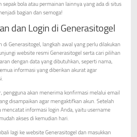
 sepak bola atau permainan lainnya yang ada di situs
menjadi bagian dan semoga!
n dan Login di Generasitogel
 di Generasitogel, langkah awal yang perlu dilakukan
njungi website resmi Generasitogel serta cari pilihan
taran dengan data yang dibutuhkan, seperti nama,
semua informasi yang diberikan akurat agar
i.
r, pengguna akan menerima konfirmasi melalui email
 yang disampaikan agar mengaktifkan akun. Setelah
pa mencatat informasi login Anda, yaitu username
udah akses di kemudian hari.
mbali lagi ke website Generasitogel dan masukkan