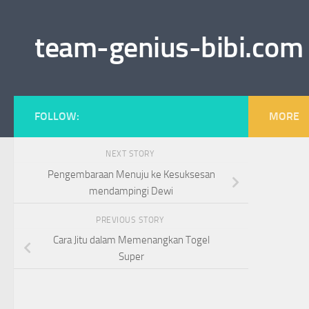
Skip to content
team-genius-bibi.com
FOLLOW:
MORE
NEXT STORY
Pengembaraan Menuju ke Kesuksesan
mendampingi Dewi
PREVIOUS STORY
Cara Jitu dalam Memenangkan Togel
Super