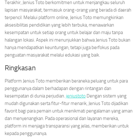
Terakhir, Jenius Toto berkomitmen untuk menjangkau seluruh
lapisan masyarakat, termasuk orang-orang yang berada di daerah
terpencil. Melalui platform online, Jenius Toto memungkinkan
aksesibilitas pendidikan yang lebih terbuka, menawarkan
kesempatan untuk setiap orang untuk belajar dan maju tanpa
halangan lokasi. Aspek ini menunjukkan bahwa Jenius Toto bukan
hanya mendapatkan keuntungan, tetapi juga berfokus pada
penguatan masyarakat melalui edukasi yang baik.
Ringkasan
Platform Jenius Toto memberikan beraneka peluang untuk para
penggunanya dalam berhadapan dengan rintangan dan
kesempatan di dunia perjudian.
jeniustoto
Dengan sistem yang
mudah digunakan serta fitur-fitur menarik, Jenius Toto dijadikan
favorit bagi para pemain untuk menikmati pengalaman yang aman
dan menyenangkan. Pada operasional dan layanan mereka,
platform ini menjaga transparansi yang jelas, memberikan untuk
kepada penggunanya.