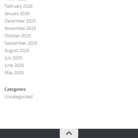
February 2026
January 2026
December 2025
November 2025
October 2025
September 2025
August 2025
July 2025
June 2025
May 2025
Categories
Uncategorized