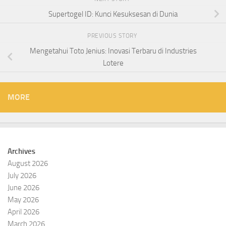
Supertogel ID: Kunci Kesuksesan di Dunia
PREVIOUS STORY
Mengetahui Toto Jenius: Inovasi Terbaru di Industries
Lotere
MORE
Archives
August 2026
July 2026
June 2026
May 2026
April 2026
March 2026