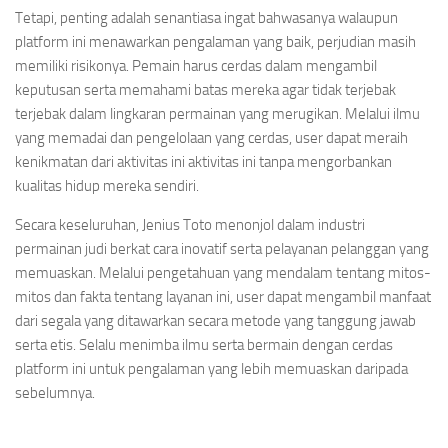
Tetapi, penting adalah senantiasa ingat bahwasanya walaupun
platform ini menawarkan pengalaman yang baik, perjudian masih
memiliki risikonya. Pemain harus cerdas dalam mengambil
keputusan serta memahami batas mereka agar tidak terjebak
terjebak dalam lingkaran permainan yang merugikan. Melalui ilmu
yang memadai dan pengelolaan yang cerdas, user dapat meraih
kenikmatan dari aktivitas ini aktivitas ini tanpa mengorbankan
kualitas hidup mereka sendiri.
Secara keseluruhan, Jenius Toto menonjol dalam industri
permainan judi berkat cara inovatif serta pelayanan pelanggan yang
memuaskan. Melalui pengetahuan yang mendalam tentang mitos-
mitos dan fakta tentang layanan ini, user dapat mengambil manfaat
dari segala yang ditawarkan secara metode yang tanggung jawab
serta etis. Selalu menimba ilmu serta bermain dengan cerdas
platform ini untuk pengalaman yang lebih memuaskan daripada
sebelumnya.