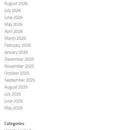
August 2026
July 2026
June 2026
May 2026
April 2026
March 2026
February 2026
January 2026
December 2025
November 2025
October 2025
September 2025
August 2025
July 2025
June 2025
May 2025
Categories