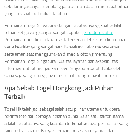
sebelumnya sangat menolong para pemain dalam membuat pilihan
yang baik saat melakukan taruhan.
Permainan Togel Singapura, dengan reputasinya yg kuat, adalah
pilihan ketiga yang sangat sangat populer.
jeniustoto daftar
Permainan ini rutin diadakan serta terkenal oleh sistem keamanan
serta keadilan yang sangat baik. Banyak indikator merasa aman
serta aman saat menggunakan di media lotto yg menaungi
Permainan Togel Singapura. Kualitas layanan dan aksesibilitas
informasi output menjadikan Togel Singapura patut dicoba oleh
siapa saja yang mau yg ingin berminat menguji nasib mereka.
Apa Sebab Togel Hongkong Jadi Pilihan
Terbaik
Togel HK telah jadi sebagai salah satu pilihan utama untuk para
pecinta toto dari berbagai belahan dunia. Salah satu faktor utama
adalah reputasinya yang kuat dan terkenal sebagai permainan yang
fair dan transparan. Banyak pemain merasakan nyaman dan