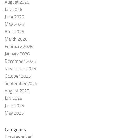
August 2026
July 2026
June 2026
May 2026
April 2026
March 2026
February 2026
January 2026
December 2025
November 2025
October 2025
September 2025
August 2025
July 2025
June 2025
May 2025
Categories
Uncategorized