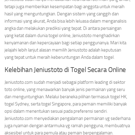
tetapi juga memberikan kesempatan bagi anggota untuk meraih
hasil yang menguntungkan. Dengan sistem yang canggih dan
informasi yang akurat, Anda bisa lebih leluasa dalam menganalisis
angka dan melakukan prediksi yang tepat. Di antara persaingan
yang ketat dalam dunia togel online, Jeniustoto menghadirkan
kenyamanan dan kepercayaan bagi setiap penggunanya. Mari kita
jelajahi lebih lanjut alasan memilih Jeniustoto adalah keputusan
yang tepat untuk meraih keberuntungan Anda dalam togel.
Kelebihan Jeniustoto di Togel Secara Online
Jeniustoto.com sudah menjadi sebagai platform leading di sektor
toto online, yang menawarkan banyak jenis permainan yang seru
dan menguntungkan. Melalui beraneka pilihan termasuk togel HK,
togel Sydney, serta togel Singapore, para pemain memiliki banyak
opsi dalam menentukan sesuai pada preferensi sendiri.
Jeniustoto.com menyediakan pengalaman permainan yg sederhana
juga nyaman dengan antarmuka yg ramah pengguna, membuatnya
aksesibel untuk para pemula atau pemain berpengalaman.