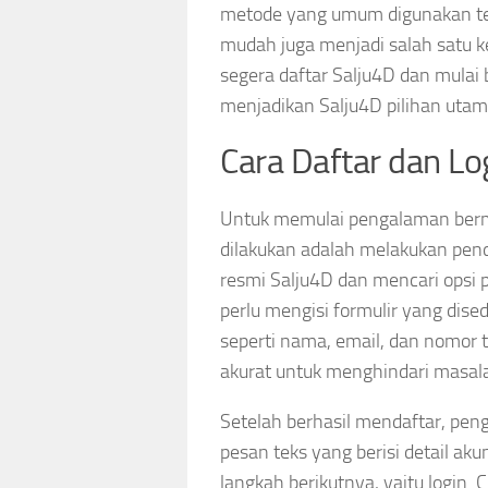
metode yang umum digunakan ters
mudah juga menjadi salah satu 
segera daftar Salju4D dan mulai
menjadikan Salju4D pilihan utam
Cara Daftar dan Lo
Untuk memulai pengalaman bermai
dilakukan adalah melakukan pen
resmi Salju4D dan mencari opsi
perlu mengisi formulir yang dise
seperti nama, email, dan nomor 
akurat untuk menghindari masalah
Setelah berhasil mendaftar, pen
pesan teks yang berisi detail ak
langkah berikutnya, yaitu login