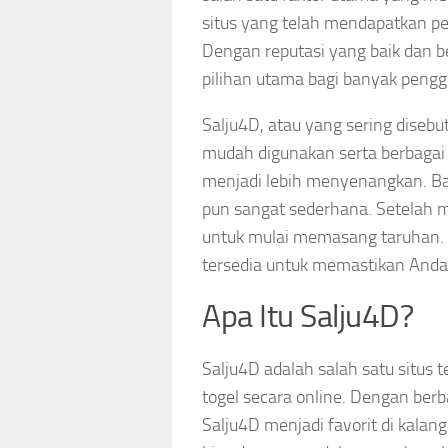
situs yang telah mendapatkan per
Dengan reputasi yang baik dan b
pilihan utama bagi banyak pengge
Salju4D, atau yang sering diseb
mudah digunakan serta berbagai
menjadi lebih menyenangkan. Bag
pun sangat sederhana. Setelah m
untuk mulai memasang taruhan. J
tersedia untuk memastikan Anda 
Apa Itu Salju4D?
Salju4D adalah salah satu situs
togel secara online. Dengan ber
Salju4D menjadi favorit di kalan