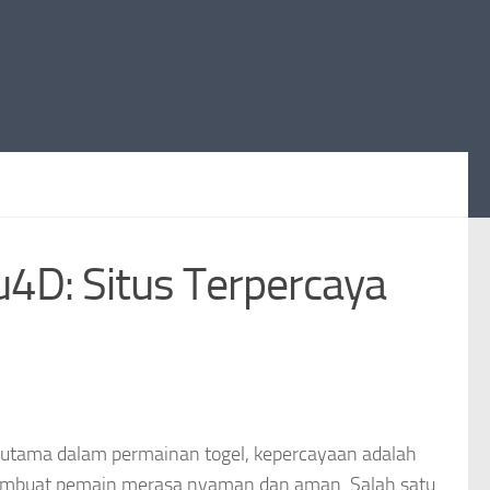
u4D: Situs Terpercaya
erutama dalam permainan togel, kepercayaan adalah
membuat pemain merasa nyaman dan aman. Salah satu