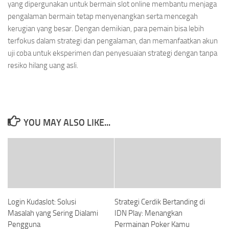
yang dipergunakan untuk bermain slot online membantu menjaga
pengalaman bermain tetap menyenangkan serta mencegah
kerugian yang besar. Dengan demikian, para pemain bisa lebih
terfokus dalam strategi dan pengalaman, dan memanfaatkan akun
uji coba untuk eksperimen dan penyesuaian strategi dengan tanpa
resiko hilang uang asli.
YOU MAY ALSO LIKE...
Login Kudaslot: Solusi
Strategi Cerdik Bertanding di
Masalah yang Sering Dialami
IDN Play: Menangkan
Pengguna
Permainan Poker Kamu