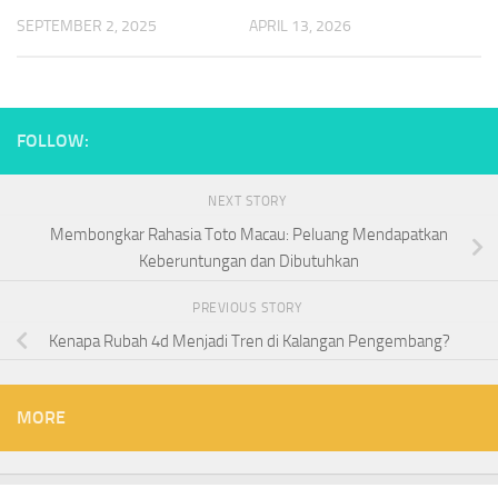
SEPTEMBER 2, 2025
APRIL 13, 2026
FOLLOW:
NEXT STORY
Membongkar Rahasia Toto Macau: Peluang Mendapatkan
Keberuntungan dan Dibutuhkan
PREVIOUS STORY
Kenapa Rubah 4d Menjadi Tren di Kalangan Pengembang?
MORE