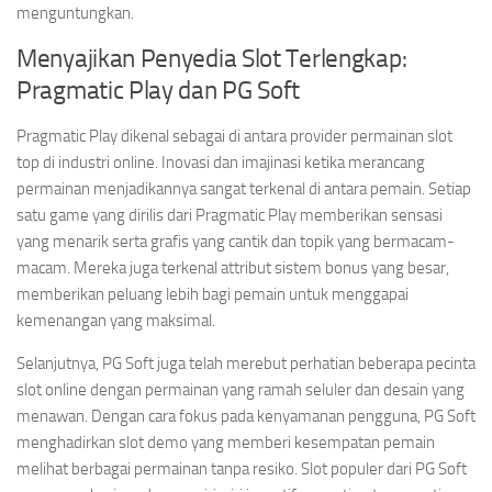
menguntungkan.
Menyajikan Penyedia Slot Terlengkap:
Pragmatic Play dan PG Soft
Pragmatic Play dikenal sebagai di antara provider permainan slot
top di industri online. Inovasi dan imajinasi ketika merancang
permainan menjadikannya sangat terkenal di antara pemain. Setiap
satu game yang dirilis dari Pragmatic Play memberikan sensasi
yang menarik serta grafis yang cantik dan topik yang bermacam-
macam. Mereka juga terkenal attribut sistem bonus yang besar,
memberikan peluang lebih bagi pemain untuk menggapai
kemenangan yang maksimal.
Selanjutnya, PG Soft juga telah merebut perhatian beberapa pecinta
slot online dengan permainan yang ramah seluler dan desain yang
menawan. Dengan cara fokus pada kenyamanan pengguna, PG Soft
menghadirkan slot demo yang memberi kesempatan pemain
melihat berbagai permainan tanpa resiko. Slot populer dari PG Soft