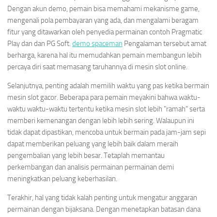
Dengan akun demo, pemain bisa memahami mekanisme game,
mengenali pola pembayaran yang ada, dan mengalami beragam
fitur yang ditawarkan oleh penyedia permainan contoh Pragmatic
Play dan dan PG Soft.
demo spaceman
Pengalaman tersebut amat
berharga, karena hal itu memudahkan pemain membangun lebih
percaya diri saat memasang taruhannya di mesin slot online.
Selanjutnya, penting adalah memilih waktu yang pas ketika bermain
mesin slot gacor. Beberapa para pemain meyakini bahwa waktu-
waktu waktu-waktu tertentu ketika mesin slot lebih "ramah" serta
memberi kemenangan dengan lebih lebih sering. Walaupun ini
tidak dapat dipastikan, mencoba untuk bermain pada jam-jam sepi
dapat memberikan peluang yang lebih baik dalam meraih
pengembalian yang lebih besar. Tetaplah memantau
perkembangan dan analisis permainan permainan demi
meningkatkan peluang keberhasilan.
Terakhir, hal yang tidak kalah penting untuk mengatur anggaran
permainan dengan bijaksana. Dengan menetapkan batasan dana