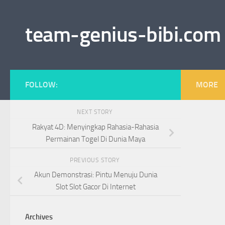
Skip to content
team-genius-bibi.com
FOLLOW:
MORE
NEXT STORY
Rakyat 4D: Menyingkap Rahasia-Rahasia
Permainan Togel Di Dunia Maya
PREVIOUS STORY
Akun Demonstrasi: Pintu Menuju Dunia
Slot Slot Gacor Di Internet
Archives