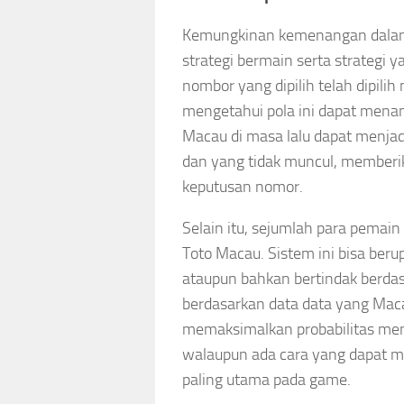
Kemungkinan kemenangan dalam 
strategi bermain serta strategi 
nombor yang dipilih telah dipili
mengetahui pola ini dapat men
Macau di masa lalu dapat menjad
dan yang tidak muncul, member
keputusan nomor.
Selain itu, sejumlah para pemai
Toto Macau. Sistem ini bisa beru
ataupun bahkan bertindak berdas
berdasarkan data data yang Mac
memaksimalkan probabilitas men
walaupun ada cara yang dapat m
paling utama pada game.