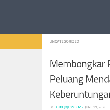
UNCATEGORIZED
Membongkar R
Peluang Mend
Keberuntunga
BY
FOT8EJXJF0M8OV5
·
JUNE 19, 2026