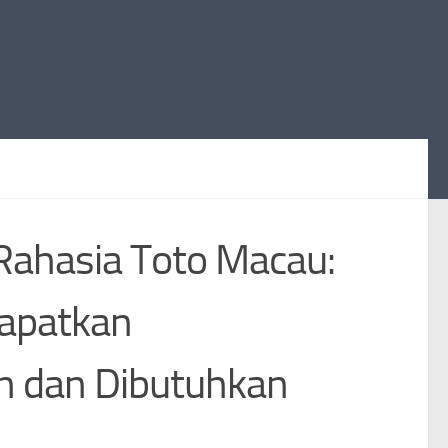
ahasia Toto Macau:
apatkan
n dan Dibutuhkan