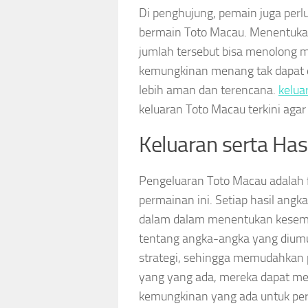
Di penghujung, pemain juga pe
bermain Toto Macau. Menentuka
jumlah tersebut bisa menolong m
kemungkinan menang tak dapat d
lebih aman dan terencana.
kelua
keluaran Toto Macau terkini agar 
Keluaran serta Has
Pengeluaran Toto Macau adalah f
permainan ini. Setiap hasil a
dalam dalam menentukan kesemp
tentang angka-angka yang diumu
strategi, sehingga memudahkan
yang yang ada, mereka dapat m
kemungkinan yang ada untuk pe