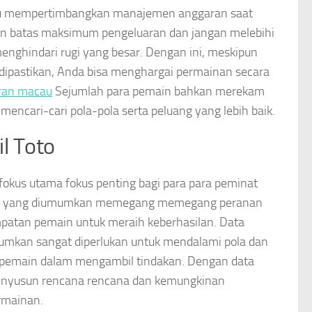
rlu mempertimbangkan manajemen anggaran saat
n batas maksimum pengeluaran dan jangan melebihi
enghindari rugi yang besar. Dengan ini, meskipun
ipastikan, Anda bisa menghargai permainan secara
ran macau
Sejumlah para pemain bahkan merekam
mencari-cari pola-pola serta peluang yang lebih baik.
il Toto
okus utama fokus penting bagi para para peminat
ngka yang diumumkan memegang memegang peranan
atan pemain untuk meraih keberhasilan. Data
mkan sangat diperlukan untuk mendalami pola dan
 pemain dalam mengambil tindakan. Dengan data
enyusun rencana rencana dan kemungkinan
rmainan.