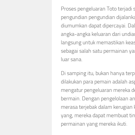
Proses pengeluaran Toto terjadi 
pengundian pengundian dijalankan
diumumkan dapat dipercayai. Dal
angka-angka keluaran dari undia
langsung untuk memastikan keasl
sebagai salah satu permainan y
luar sana.
Di samping itu, bukan hanya terp
dilakukan para pemain adalah a
mengatur pengeluaran mereka d
bermain. Dengan pengelolaan a
merasa terjebak dalam kerugian 
yang, mereka dapat membuat tin
permainan yang mereka ikuti.