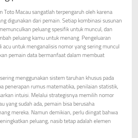
Toto Macau sangatlah terpengaruh oleh karena
yang digunakan dari pemain. Setiap kombinasi susunan
h memunculkan peluang spesifik untuk muncul, dan
ambah peluang kamu untuk menang. Pengeluaran
i acu untuk menganalisis nomor yang sering muncul
ikan pemain data bermanfaat dalam membuat
n sering menggunakan sistem taruhan khusus pada
pa penerapan rumus matematika, penilaian statistik,
arkan intuisi. Melalui strategisnya memilih nomor
au yang sudah ada, pemain bisa berusaha
ang mereka. Namun demikian, perlu diingat bahwa
eningkatkan peluang, nasib tetap adalah elemen