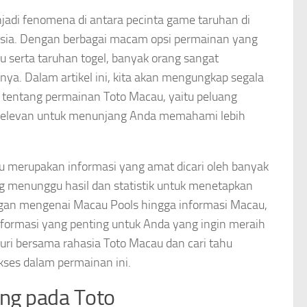
jadi fenomena di antara pecinta game taruhan di
nesia. Dengan berbagai macam opsi permainan yang
u serta taruhan togel, banyak orang sangat
nya. Dalam artikel ini, kita akan mengungkap segala
 tentang permainan Toto Macau, yaitu peluang
a relevan untuk menunjang Anda memahami lebih
u merupakan informasi yang amat dicari oleh banyak
ng menunggu hasil dan statistik untuk menetapkan
angan mengenai Macau Pools hingga informasi Macau,
ormasi yang penting untuk Anda yang ingin meraih
suri bersama rahasia Toto Macau dan cari tahu
ukses dalam permainan ini.
g pada Toto