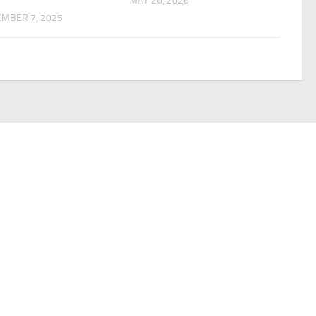
MAY 26, 2026
MBER 7, 2025