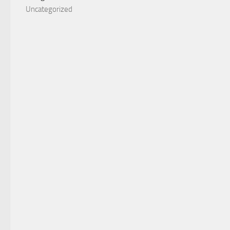
Uncategorized