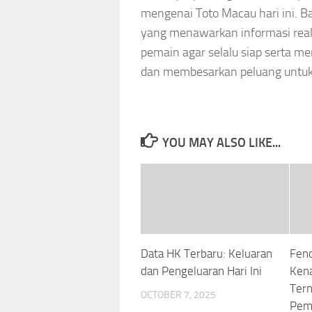
mengenai Toto Macau hari ini. Ba
yang menawarkan informasi real
pemain agar selalu siap serta me
dan membesarkan peluang untuk 
YOU MAY ALSO LIKE...
Data HK Terbaru: Keluaran
Fen
dan Pengeluaran Hari Ini
Kena
Tern
OCTOBER 7, 2025
Pem