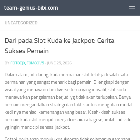
team-genius-bibi.com
Skip to content
UNCATEGORIZED
Dari pada Slot Kuda ke Jackpot: Cerita
Sukses Pemain
BY
FOT8EJXJF0M8OV5
·
JUNE 25, 2026
Dalam alam judi daring, kuda permainan slot telah jadi salah satu
permainan yang sangat menarik bagi pemain. Dilengkapi dengan
visual yang menawan dan diverse tema yang inovatif, slot kuda
menawarkan pengalaman berjudi yg tidak akan terlupakan. Banya
pemain mengandalkan strategi dan taktik untuk mengubah modal
kecil nya menjadi kemenangan yang besar. Kisah-kisah sukses
pemain kuda slot menjadi menjadi inspirasi bagi sejumlah individu
yg ingin mencicipi sensasi jackpot.
Tetapi, perjalanan menuju kesuksesan tidak selamanya gampang.