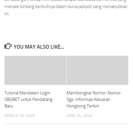
menjadi bintang berikutnya dalam dunia jackpot yang menakjubkan
ini.
YOU MAY ALSO LIKE...
Tutorial Mendalam Login
Membongkar Nomor-Nomor
SBOBET untuk Pendatang
Sgp: Informasi Keluaran
Baru
Hongkong Terkini
MARCH 18, 2026
JUNE 24, 2026