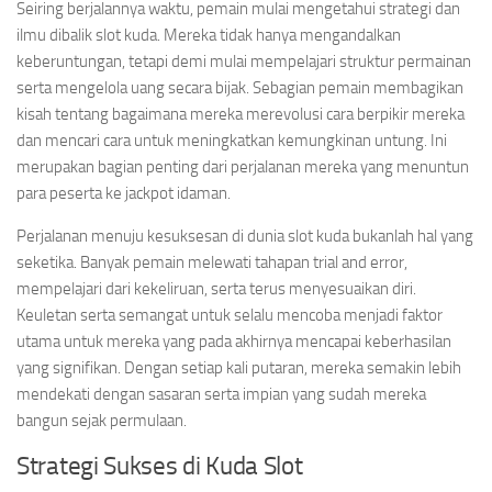
Seiring berjalannya waktu, pemain mulai mengetahui strategi dan
ilmu dibalik slot kuda. Mereka tidak hanya mengandalkan
keberuntungan, tetapi demi mulai mempelajari struktur permainan
serta mengelola uang secara bijak. Sebagian pemain membagikan
kisah tentang bagaimana mereka merevolusi cara berpikir mereka
dan mencari cara untuk meningkatkan kemungkinan untung. Ini
merupakan bagian penting dari perjalanan mereka yang menuntun
para peserta ke jackpot idaman.
Perjalanan menuju kesuksesan di dunia slot kuda bukanlah hal yang
seketika. Banyak pemain melewati tahapan trial and error,
mempelajari dari kekeliruan, serta terus menyesuaikan diri.
Keuletan serta semangat untuk selalu mencoba menjadi faktor
utama untuk mereka yang pada akhirnya mencapai keberhasilan
yang signifikan. Dengan setiap kali putaran, mereka semakin lebih
mendekati dengan sasaran serta impian yang sudah mereka
bangun sejak permulaan.
Strategi Sukses di Kuda Slot