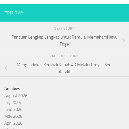
FOLLOW:
NEXT STORY
Panduan Lengkap Lengkap untuk Pemula: Memahami Kayu
Togel
PREVIOUS STORY
Menghadirkan Kembali Rubah 4D Melalui Proyek Seni
Interaktif
Archives
August 2026
July 2026
June 2026
May 2026
April 2026