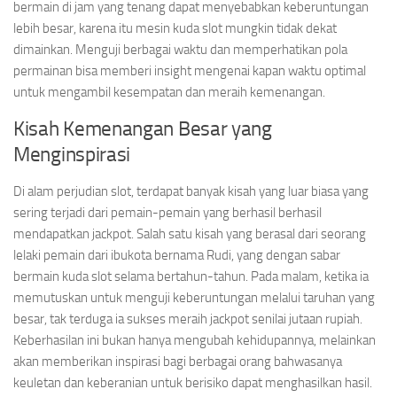
bermain di jam yang tenang dapat menyebabkan keberuntungan
lebih besar, karena itu mesin kuda slot mungkin tidak dekat
dimainkan. Menguji berbagai waktu dan memperhatikan pola
permainan bisa memberi insight mengenai kapan waktu optimal
untuk mengambil kesempatan dan meraih kemenangan.
Kisah Kemenangan Besar yang
Menginspirasi
Di alam perjudian slot, terdapat banyak kisah yang luar biasa yang
sering terjadi dari pemain-pemain yang berhasil berhasil
mendapatkan jackpot. Salah satu kisah yang berasal dari seorang
lelaki pemain dari ibukota bernama Rudi, yang dengan sabar
bermain kuda slot selama bertahun-tahun. Pada malam, ketika ia
memutuskan untuk menguji keberuntungan melalui taruhan yang
besar, tak terduga ia sukses meraih jackpot senilai jutaan rupiah.
Keberhasilan ini bukan hanya mengubah kehidupannya, melainkan
akan memberikan inspirasi bagi berbagai orang bahwasanya
keuletan dan keberanian untuk berisiko dapat menghasilkan hasil.