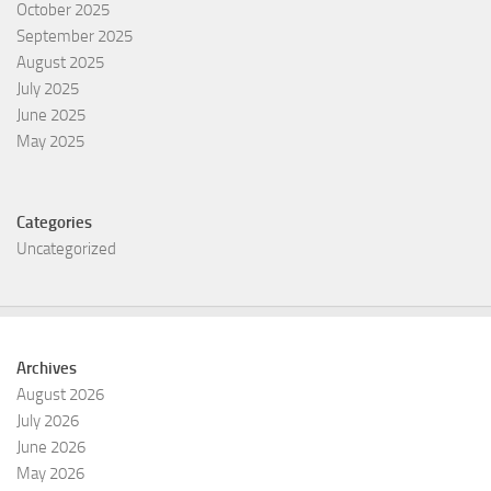
October 2025
September 2025
August 2025
July 2025
June 2025
May 2025
Categories
Uncategorized
Archives
August 2026
July 2026
June 2026
May 2026