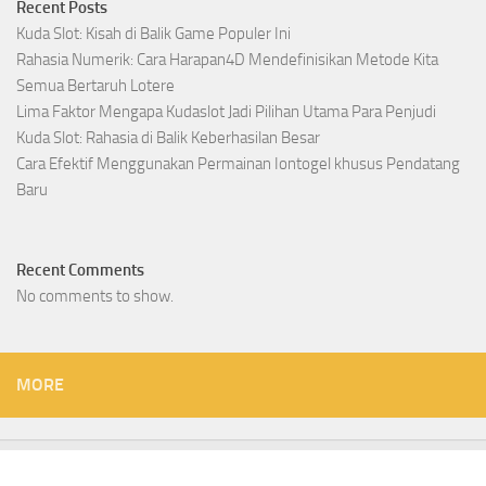
Recent Posts
Kuda Slot: Kisah di Balik Game Populer Ini
Rahasia Numerik: Cara Harapan4D Mendefinisikan Metode Kita
Semua Bertaruh Lotere
Lima Faktor Mengapa Kudaslot Jadi Pilihan Utama Para Penjudi
Kuda Slot: Rahasia di Balik Keberhasilan Besar
Cara Efektif Menggunakan Permainan Iontogel khusus Pendatang
Baru
Recent Comments
No comments to show.
MORE