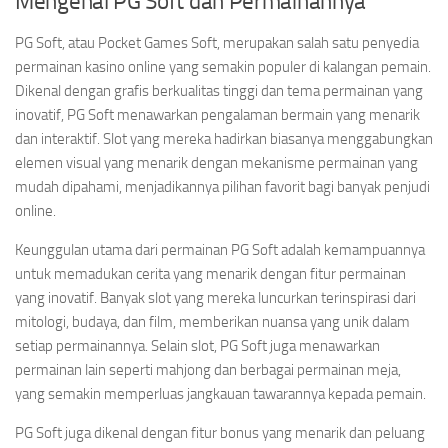
Mengenal PG Soft dan Permainannya
PG Soft, atau Pocket Games Soft, merupakan salah satu penyedia
permainan kasino online yang semakin populer di kalangan pemain.
Dikenal dengan grafis berkualitas tinggi dan tema permainan yang
inovatif, PG Soft menawarkan pengalaman bermain yang menarik
dan interaktif. Slot yang mereka hadirkan biasanya menggabungkan
elemen visual yang menarik dengan mekanisme permainan yang
mudah dipahami, menjadikannya pilihan favorit bagi banyak penjudi
online.
Keunggulan utama dari permainan PG Soft adalah kemampuannya
untuk memadukan cerita yang menarik dengan fitur permainan
yang inovatif. Banyak slot yang mereka luncurkan terinspirasi dari
mitologi, budaya, dan film, memberikan nuansa yang unik dalam
setiap permainannya. Selain slot, PG Soft juga menawarkan
permainan lain seperti mahjong dan berbagai permainan meja,
yang semakin memperluas jangkauan tawarannya kepada pemain.
PG Soft juga dikenal dengan fitur bonus yang menarik dan peluang