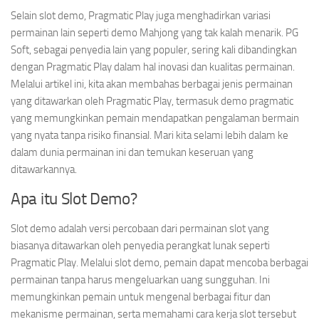
Selain slot demo, Pragmatic Play juga menghadirkan variasi
permainan lain seperti demo Mahjong yang tak kalah menarik. PG
Soft, sebagai penyedia lain yang populer, sering kali dibandingkan
dengan Pragmatic Play dalam hal inovasi dan kualitas permainan.
Melalui artikel ini, kita akan membahas berbagai jenis permainan
yang ditawarkan oleh Pragmatic Play, termasuk demo pragmatic
yang memungkinkan pemain mendapatkan pengalaman bermain
yang nyata tanpa risiko finansial. Mari kita selami lebih dalam ke
dalam dunia permainan ini dan temukan keseruan yang
ditawarkannya.
Apa itu Slot Demo?
Slot demo adalah versi percobaan dari permainan slot yang
biasanya ditawarkan oleh penyedia perangkat lunak seperti
Pragmatic Play. Melalui slot demo, pemain dapat mencoba berbagai
permainan tanpa harus mengeluarkan uang sungguhan. Ini
memungkinkan pemain untuk mengenal berbagai fitur dan
mekanisme permainan, serta memahami cara kerja slot tersebut