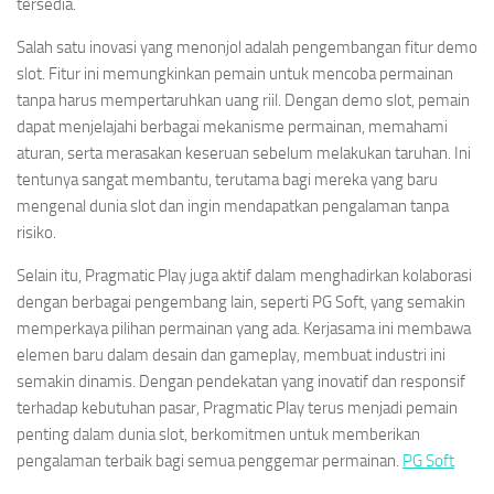
tersedia.
Salah satu inovasi yang menonjol adalah pengembangan fitur demo
slot. Fitur ini memungkinkan pemain untuk mencoba permainan
tanpa harus mempertaruhkan uang riil. Dengan demo slot, pemain
dapat menjelajahi berbagai mekanisme permainan, memahami
aturan, serta merasakan keseruan sebelum melakukan taruhan. Ini
tentunya sangat membantu, terutama bagi mereka yang baru
mengenal dunia slot dan ingin mendapatkan pengalaman tanpa
risiko.
Selain itu, Pragmatic Play juga aktif dalam menghadirkan kolaborasi
dengan berbagai pengembang lain, seperti PG Soft, yang semakin
memperkaya pilihan permainan yang ada. Kerjasama ini membawa
elemen baru dalam desain dan gameplay, membuat industri ini
semakin dinamis. Dengan pendekatan yang inovatif dan responsif
terhadap kebutuhan pasar, Pragmatic Play terus menjadi pemain
penting dalam dunia slot, berkomitmen untuk memberikan
pengalaman terbaik bagi semua penggemar permainan.
PG Soft