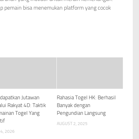
tiap pemain bisa menemukan platform yang cocok
dapatkan Jutawan
Rahasia Togel HK: Berhasil
lui Rakyat 4D: Taktik
Banyak dengan
mainan Togel Yang
Pengundian Langsung
tif
AUGUST 2, 2025
 4, 2026