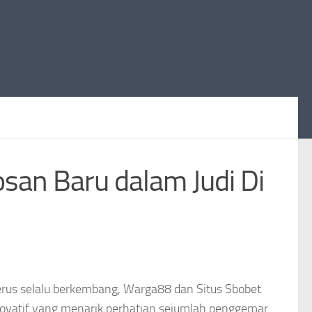
san Baru dalam Judi Di
terus selalu berkembang, Warga88 dan Situs Sbobet
inovatif yang menarik perhatian sejumlah penggemar