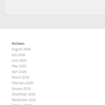
Archives
August 2026
July 2026
June 2026
May 2026
April 2026
March 2026
February 2026
January 2026
December 2025
November 2025