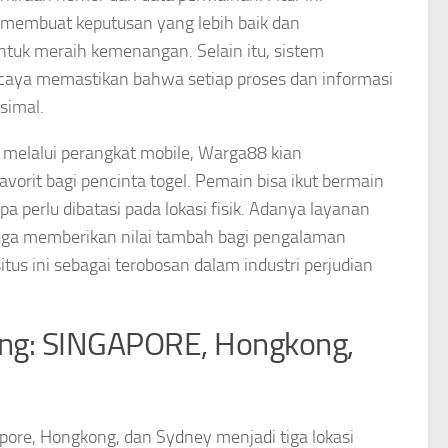
embuat keputusan yang lebih baik dan
tuk meraih kemenangan. Selain itu, sistem
caya memastikan bahwa setiap proses dan informasi
simal.
n melalui perangkat mobile, Warga88 kian
orit bagi pencinta togel. Pemain bisa ikut bermain
pa perlu dibatasi pada lokasi fisik. Adanya layanan
juga memberikan nilai tambah bagi pengalaman
itus ini sebagai terobosan dalam industri perjudian
ring: SINGAPORE, Hongkong,
apore, Hongkong, dan Sydney menjadi tiga lokasi