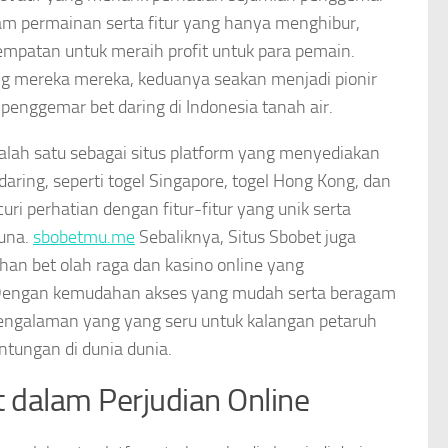
m permainan serta fitur yang hanya menghibur,
mpatan untuk meraih profit untuk para pemain.
ng mereka mereka, keduanya seakan menjadi pionir
enggemar bet daring di Indonesia tanah air.
alah satu sebagai situs platform yang menyediakan
daring, seperti togel Singapore, togel Hong Kong, dan
ri perhatian dengan fitur-fitur yang unik serta
una.
sbobetmu.me
Sebaliknya, Situs Sbobet juga
ihan bet olah raga dan kasino online yang
Dengan kemudahan akses yang mudah serta beragam
engalaman yang yang seru untuk kalangan petaruh
tungan di dunia dunia.
 dalam Perjudian Online