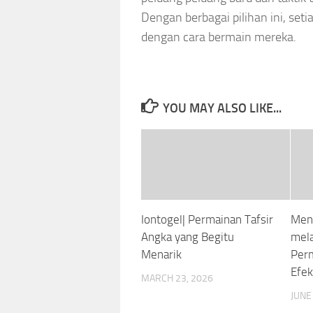
Dengan berbagai pilihan ini, se
dengan cara bermain mereka.
YOU MAY ALSO LIKE...
Iontogel| Permainan Tafsir
Men
Angka yang Begitu
mela
Menarik
Per
Efek
MARCH 23, 2026
JUNE