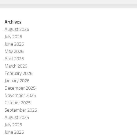
Archives
August 2026
July 2026
June 2026
May 2026
April 2026
March 2026
February 2026
January 2026
December 2025
November 2025
October 2025
September 2025
August 2025
July 2025
June 2025