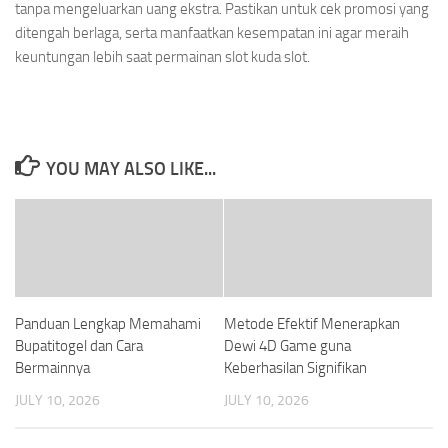
tanpa mengeluarkan uang ekstra. Pastikan untuk cek promosi yang
ditengah berlaga, serta manfaatkan kesempatan ini agar meraih
keuntungan lebih saat permainan slot kuda slot.
YOU MAY ALSO LIKE...
Panduan Lengkap Memahami
Metode Efektif Menerapkan
Bupatitogel dan Cara
Dewi 4D Game guna
Bermainnya
Keberhasilan Signifikan
JULY 10, 2026
JULY 10, 2026