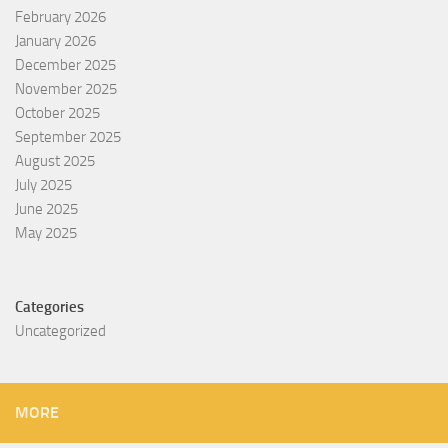
February 2026
January 2026
December 2025
November 2025
October 2025
September 2025
August 2025
July 2025
June 2025
May 2025
Categories
Uncategorized
MORE