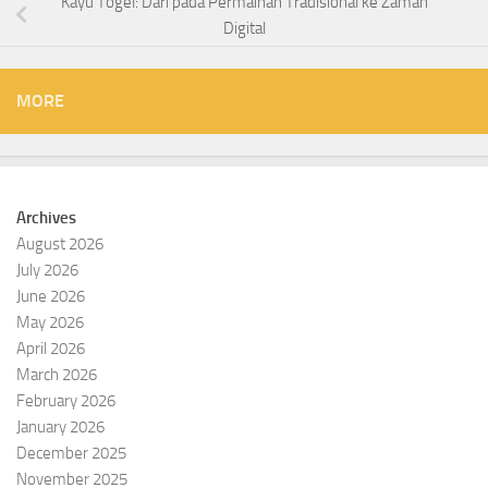
Kayu Togel: Dari pada Permainan Tradisional ke Zaman
Digital
MORE
Archives
August 2026
July 2026
June 2026
May 2026
April 2026
March 2026
February 2026
January 2026
December 2025
November 2025