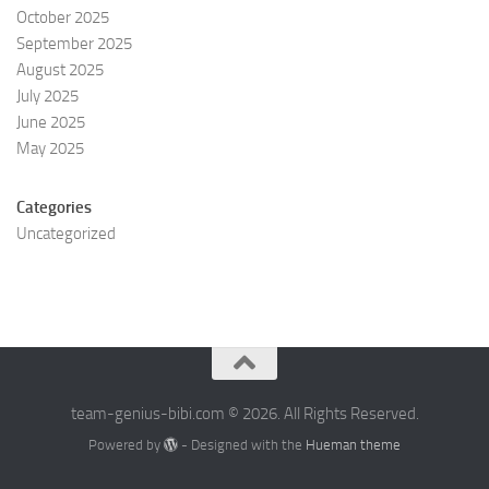
October 2025
September 2025
August 2025
July 2025
June 2025
May 2025
Categories
Uncategorized
team-genius-bibi.com © 2026. All Rights Reserved.
Powered by
- Designed with the
Hueman theme