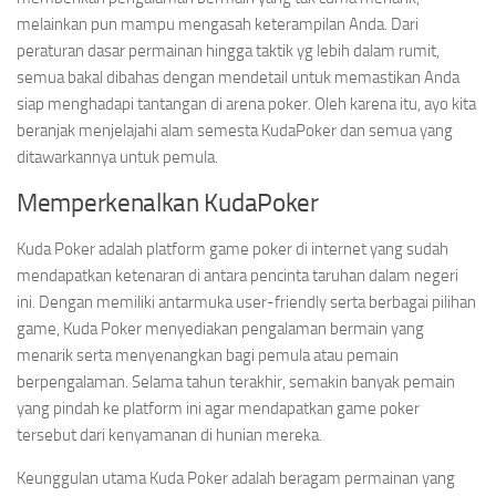
melainkan pun mampu mengasah keterampilan Anda. Dari
peraturan dasar permainan hingga taktik yg lebih dalam rumit,
semua bakal dibahas dengan mendetail untuk memastikan Anda
siap menghadapi tantangan di arena poker. Oleh karena itu, ayo kita
beranjak menjelajahi alam semesta KudaPoker dan semua yang
ditawarkannya untuk pemula.
Memperkenalkan KudaPoker
Kuda Poker adalah platform game poker di internet yang sudah
mendapatkan ketenaran di antara pencinta taruhan dalam negeri
ini. Dengan memiliki antarmuka user-friendly serta berbagai pilihan
game, Kuda Poker menyediakan pengalaman bermain yang
menarik serta menyenangkan bagi pemula atau pemain
berpengalaman. Selama tahun terakhir, semakin banyak pemain
yang pindah ke platform ini agar mendapatkan game poker
tersebut dari kenyamanan di hunian mereka.
Keunggulan utama Kuda Poker adalah beragam permainan yang