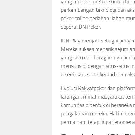
yang mencari metode untuk berma
perkembangan teknologi dan akse
poker online perlahan-lahan mu
seperti IDN Poker.
IDN Play menjadi sebagai penyedi
Mereka sukses menarik sejuml
yang seru dan beragamnya perma
mensubsidi dengan situs-situs in
disediakan, serta kemudahan aks
Evolusi Rakyatpoker dan platfo
larangan, minat masyarakat ter
komunitas dibentuk di beraneka 
pengalaman mereka. Hal ini men
permainan, tetapi juga fenomena