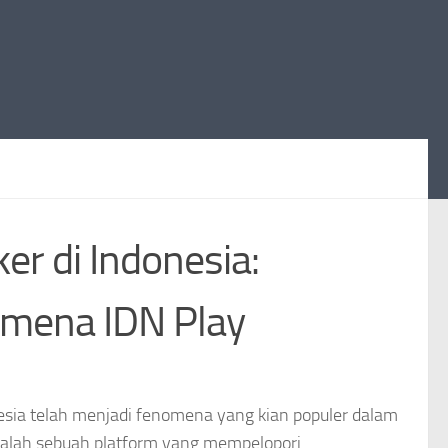
r di Indonesia:
mena IDN Play
esia telah menjadi fenomena yang kian populer dalam
Salah sebuah platform yang mempelopori