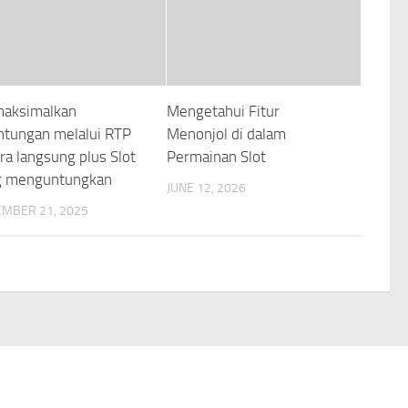
aksimalkan
Mengetahui Fitur
ntungan melalui RTP
Menonjol di dalam
ra langsung plus Slot
Permainan Slot
g menguntungkan
JUNE 12, 2026
MBER 21, 2025