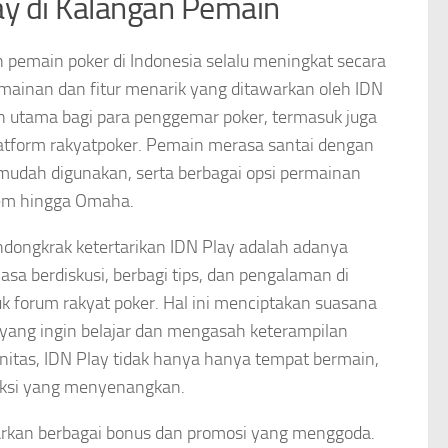
ay di Kalangan Pemain
n pemain poker di Indonesia selalu meningkat secara
rmainan dan fitur menarik yang ditawarkan oleh IDN
n utama bagi para penggemar poker, termasuk juga
latform rakyatpoker. Pemain merasa santai dengan
udah digunakan, serta berbagai opsi permainan
’em hingga Omaha.
ndongkrak ketertarikan IDN Play adalah adanya
sa berdiskusi, berbagi tips, dan pengalaman di
uk forum rakyat poker. Hal ini menciptakan suasana
 yang ingin belajar dan mengasah keterampilan
tas, IDN Play tidak hanya hanya tempat bermain,
raksi yang menyenangkan.
warkan berbagai bonus dan promosi yang menggoda.