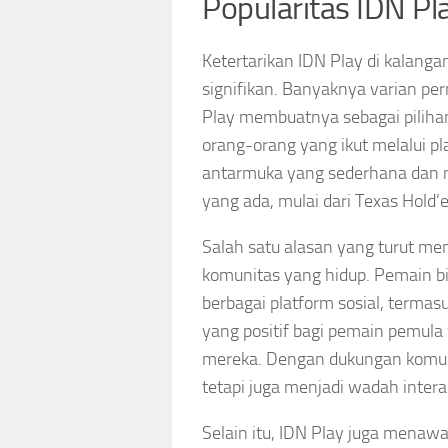
Popularitas IDN Pl
Ketertarikan IDN Play di kalanga
signifikan. Banyaknya varian pe
Play membuatnya sebagai piliha
orang-orang yang ikut melalui p
antarmuka yang sederhana dan m
yang ada, mulai dari Texas Hold
Salah satu alasan yang turut me
komunitas yang hidup. Pemain bia
berbagai platform sosial, termas
yang positif bagi pemain pemula
mereka. Dengan dukungan komuni
tetapi juga menjadi wadah inte
Selain itu, IDN Play juga mena