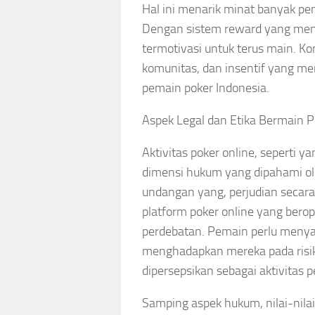
Hal ini menarik minat banyak p
Dengan sistem reward yang meng
termotivasi untuk terus main. K
komunitas, dan insentif yang me
pemain poker Indonesia.
Aspek Legal dan Etika Bermain 
Aktivitas poker online, seperti y
dimensi hukum yang dipahami ol
undangan yang, perjudian secara
platform poker online yang berop
perdebatan. Pemain perlu menyad
menghadapkan mereka pada risik
dipersepsikan sebagai aktivitas p
Samping aspek hukum, nilai-nilai