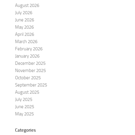
August 2026
July 2026
June 2026
May 2026
April 2026
March 2026
February 2026
January 2026
December 2025
November 2025
October 2025
September 2025
August 2025
July 2025
June 2025
May 2025
Categories