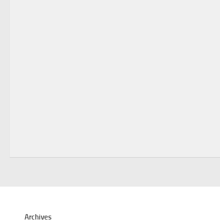
Archives