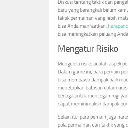
Diskusi tentang taktik dan pen
baru yang barangkali belum kam
taktik permainan yang lebih ma
bisa Anda manfaatkan.
harapan
bisa meningkatkan peluang Anda 
Mengatur Risiko
Mengelola risiko adalah aspek pe
Dalam game ini, para pemain pe
bisa membawa dampak baik maupun
menetapkan batasan dalam urus
berlaga untuk mencegah rugi yan
dapat meminimalisir dampak bur
Selain itu, para pemain juga 
pola permainan dan taktik yang