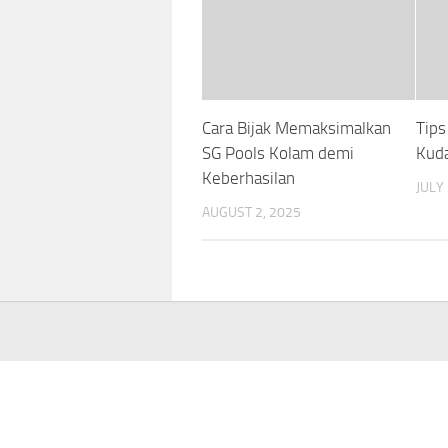
Cara Bijak Memaksimalkan
Tips
SG Pools Kolam demi
Kud
Keberhasilan
JULY
AUGUST 2, 2025