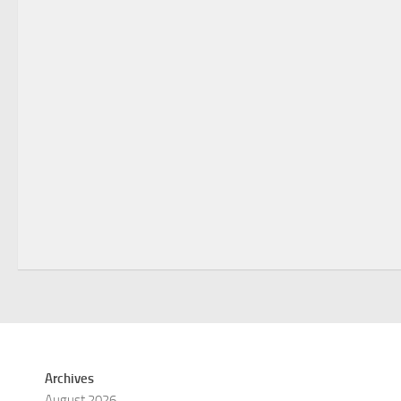
Archives
August 2026