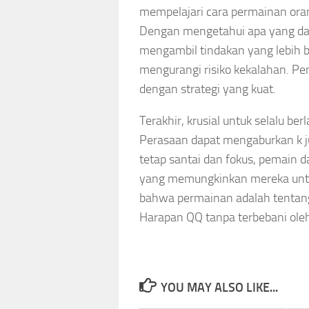
mempelajari cara permainan ora
Dengan mengetahui apa yang dap
mengambil tindakan yang lebih
mengurangi risiko kekalahan. P
dengan strategi yang kuat.
Terakhir, krusial untuk selalu be
Perasaan dapat mengaburkan k j
tetap santai dan fokus, pemain 
yang memungkinkan mereka untuk 
bahwa permainan adalah tentang
Harapan QQ tanpa terbebani oleh
YOU MAY ALSO LIKE...