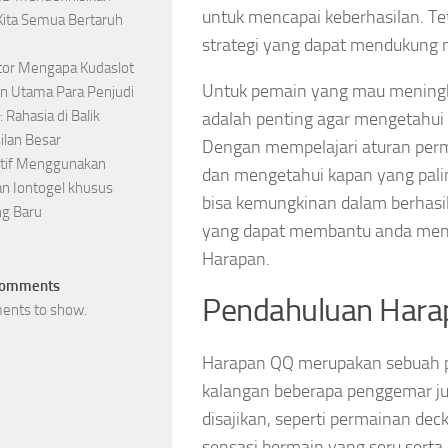
untuk mencapai keberhasilan. Te
ita Semua Bertaruh
strategi yang dapat mendukung 
tor Mengapa Kudaslot
Untuk pemain yang mau meningk
han Utama Para Penjudi
: Rahasia di Balik
adalah penting agar mengetahui b
ilan Besar
Dengan mempelajari aturan perm
ktif Menggunakan
dan mengetahui kapan yang palin
n Iontogel khusus
bisa kemungkinan dalam berhasil. 
g Baru
yang dapat membantu anda meng
Harapan.
Comments
Pendahuluan Hara
nts to show.
Harapan QQ merupakan sebuah p
kalangan beberapa penggemar jud
disajikan, seperti permainan dec
sensasi bermain yang seru ser