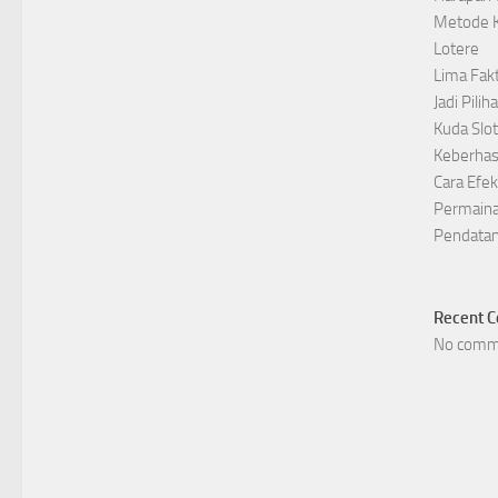
Metode K
Lotere
Lima Fak
Jadi Pili
Kuda Slot
Keberhas
Cara Efe
Permaina
Pendatan
Recent 
No comme