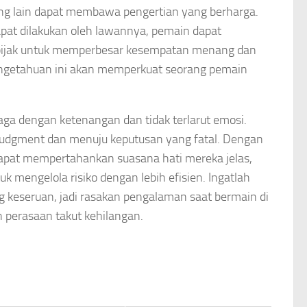
ng lain dapat membawa pengertian yang berharga.
at dilakukan oleh lawannya, pemain dapat
 bijak untuk memperbesar kesempatan menang dan
engetahuan ini akan memperkuat seorang pemain
rlaga dengan ketenangan dan tidak terlarut emosi.
udgment dan menuju keputusan yang fatal. Dengan
dapat mempertahankan suasana hati mereka jelas,
mengelola risiko dengan lebih efisien. Ingatlah
 keseruan, jadi rasakan pengalaman saat bermain di
 perasaan takut kehilangan.