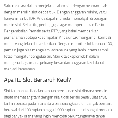
Satu cara cara dalam menjelajahi alam slot dengan nyaman ialah
dengan memilih slot deposit 5k. Dengan anggaran minim, yaitu
hanya lima ribu IDR, Anda dapat memulai menjelajah di beragam
mesin slot. Selain itu, penting juga agar memperhatikan Rasio
Pengembalian Pemain serta RTP, yang bakal memberikan
pemahaman betapa kesempatan Anda untuk mengambil kembali
modal yang telah diinvestasikan. Dengan memilih slot taruhan 100,
pemain juga bisa mengalami adrenaline yang lebih intens sambil
tetap mengatur pengeluaran. Mari kita eksplor lebih dalam
mengenai bagaimana peluang besar dari anggaran kecil dapat
menjadi kenyataan.
Apa Itu Slot Bertaruh Kecil?
Slot taruhan kecil adalah sebuah permainan slot dimana pemain
dapat memasang tarif dengan nilai tidak terlalu besar. Biasanya,
tarif ini berada pada nilai antara bisa dijangkau oleh banyak pemain,
berawal dari 100 rupiah hingga 1.000 rupiah. Ide ini sangat menarik
bagi banyak orang yang ingin mencoba peruntungannya tanpa