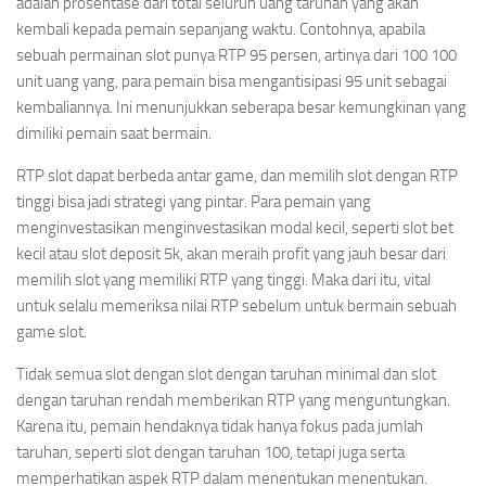
adalah prosentase dari total seluruh uang taruhan yang akan
kembali kepada pemain sepanjang waktu. Contohnya, apabila
sebuah permainan slot punya RTP 95 persen, artinya dari 100 100
unit uang yang, para pemain bisa mengantisipasi 95 unit sebagai
kembaliannya. Ini menunjukkan seberapa besar kemungkinan yang
dimiliki pemain saat bermain.
RTP slot dapat berbeda antar game, dan memilih slot dengan RTP
tinggi bisa jadi strategi yang pintar. Para pemain yang
menginvestasikan menginvestasikan modal kecil, seperti slot bet
kecil atau slot deposit 5k, akan meraih profit yang jauh besar dari
memilih slot yang memiliki RTP yang tinggi. Maka dari itu, vital
untuk selalu memeriksa nilai RTP sebelum untuk bermain sebuah
game slot.
Tidak semua slot dengan slot dengan taruhan minimal dan slot
dengan taruhan rendah memberikan RTP yang menguntungkan.
Karena itu, pemain hendaknya tidak hanya fokus pada jumlah
taruhan, seperti slot dengan taruhan 100, tetapi juga serta
memperhatikan aspek RTP dalam menentukan menentukan.