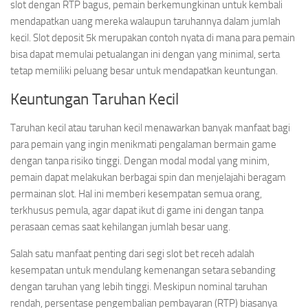
slot dengan RTP bagus, pemain berkemungkinan untuk kembali
mendapatkan uang mereka walaupun taruhannya dalam jumlah
kecil. Slot deposit 5k merupakan contoh nyata di mana para pemain
bisa dapat memulai petualangan ini dengan yang minimal, serta
tetap memiliki peluang besar untuk mendapatkan keuntungan.
Keuntungan Taruhan Kecil
Taruhan kecil atau taruhan kecil menawarkan banyak manfaat bagi
para pemain yang ingin menikmati pengalaman bermain game
dengan tanpa risiko tinggi. Dengan modal modal yang minim,
pemain dapat melakukan berbagai spin dan menjelajahi beragam
permainan slot. Hal ini memberi kesempatan semua orang,
terkhusus pemula, agar dapat ikut di game ini dengan tanpa
perasaan cemas saat kehilangan jumlah besar uang.
Salah satu manfaat penting dari segi slot bet receh adalah
kesempatan untuk mendulang kemenangan setara sebanding
dengan taruhan yang lebih tinggi. Meskipun nominal taruhan
rendah, persentase pengembalian pembayaran (RTP) biasanya