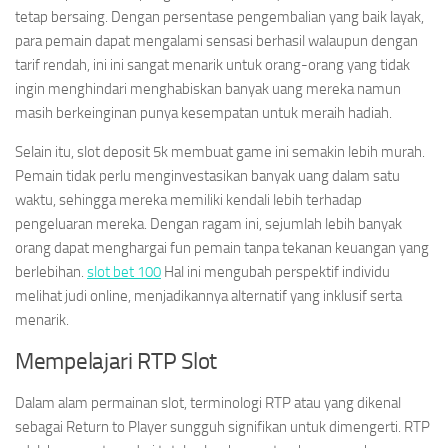
tetap bersaing. Dengan persentase pengembalian yang baik layak,
para pemain dapat mengalami sensasi berhasil walaupun dengan
tarif rendah, ini ini sangat menarik untuk orang-orang yang tidak
ingin menghindari menghabiskan banyak uang mereka namun
masih berkeinginan punya kesempatan untuk meraih hadiah.
Selain itu, slot deposit 5k membuat game ini semakin lebih murah.
Pemain tidak perlu menginvestasikan banyak uang dalam satu
waktu, sehingga mereka memiliki kendali lebih terhadap
pengeluaran mereka. Dengan ragam ini, sejumlah lebih banyak
orang dapat menghargai fun pemain tanpa tekanan keuangan yang
berlebihan.
slot bet 100
Hal ini mengubah perspektif individu
melihat judi online, menjadikannya alternatif yang inklusif serta
menarik.
Mempelajari RTP Slot
Dalam alam permainan slot, terminologi RTP atau yang dikenal
sebagai Return to Player sungguh signifikan untuk dimengerti. RTP