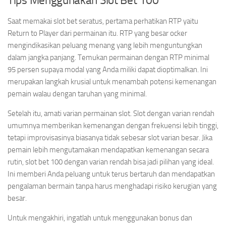
Tips Menggunakan Slot Bet 100
Saat memakai slot bet seratus, pertama perhatikan RTP yaitu
Return to Player dari permainan itu. RTP yang besar ocker
mengindikasikan peluang menang yang lebih menguntungkan
dalam jangka panjang. Temukan permainan dengan RTP minimal
95 persen supaya modal yang Anda miliki dapat dioptimalkan. Ini
merupakan langkah krusial untuk menambah potensi kemenangan
pemain walau dengan taruhan yang minimal.
Setelah itu, amati varian permainan slot. Slot dengan varian rendah
umumnya memberikan kemenangan dengan frekuensi lebih tinggi,
tetapi improvisasinya biasanya tidak sebesar slot varian besar. Jika
pemain lebih mengutamakan mendapatkan kemenangan secara
rutin, slot bet 100 dengan varian rendah bisa jadi pilihan yang ideal.
Ini memberi Anda peluang untuk terus bertaruh dan mendapatkan
pengalaman bermain tanpa harus menghadapi risiko kerugian yang
besar.
Untuk mengakhiri, ingatlah untuk menggunakan bonus dan