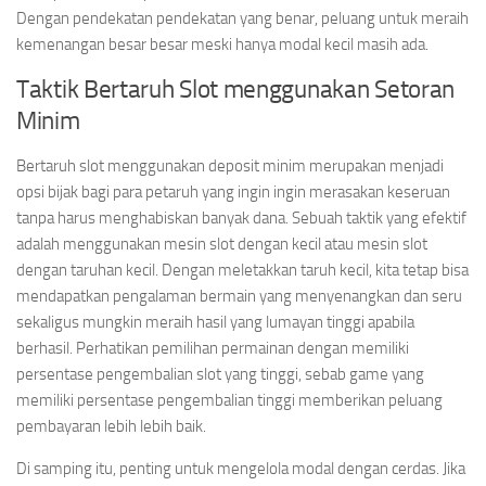
Dengan pendekatan pendekatan yang benar, peluang untuk meraih
kemenangan besar besar meski hanya modal kecil masih ada.
Taktik Bertaruh Slot menggunakan Setoran
Minim
Bertaruh slot menggunakan deposit minim merupakan menjadi
opsi bijak bagi para petaruh yang ingin ingin merasakan keseruan
tanpa harus menghabiskan banyak dana. Sebuah taktik yang efektif
adalah menggunakan mesin slot dengan kecil atau mesin slot
dengan taruhan kecil. Dengan meletakkan taruh kecil, kita tetap bisa
mendapatkan pengalaman bermain yang menyenangkan dan seru
sekaligus mungkin meraih hasil yang lumayan tinggi apabila
berhasil. Perhatikan pemilihan permainan dengan memiliki
persentase pengembalian slot yang tinggi, sebab game yang
memiliki persentase pengembalian tinggi memberikan peluang
pembayaran lebih lebih baik.
Di samping itu, penting untuk mengelola modal dengan cerdas. Jika