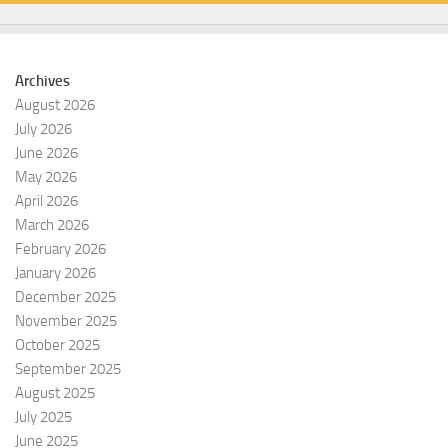
Archives
August 2026
July 2026
June 2026
May 2026
April 2026
March 2026
February 2026
January 2026
December 2025
November 2025
October 2025
September 2025
August 2025
July 2025
June 2025