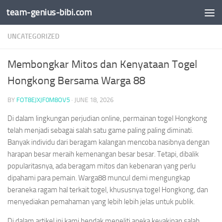
team-genius-bibi.com
Skip to content
UNCATEGORIZED
Membongkar Mitos dan Kenyataan Togel
Hongkong Bersama Warga 88
BY
FOT8EJXJF0M8OV5
·
JUNE 18, 2026
Di dalam lingkungan perjudian online, permainan togel Hongkong
telah menjadi sebagai salah satu game paling paling diminati.
Banyak individu dari beragam kalangan mencoba nasibnya dengan
harapan besar meraih kemenangan besar besar. Tetapi, dibalik
popularitasnya, ada beragam mitos dan kebenaran yang perlu
dipahami para pemain. Warga88 muncul demi mengungkap
beraneka ragam hal terkait togel, khususnya togel Hongkong, dan
menyediakan pemahaman yang lebih lebih jelas untuk publik.
Di dalam artikel ini kami hendak meneliti aneka keyakinan salah