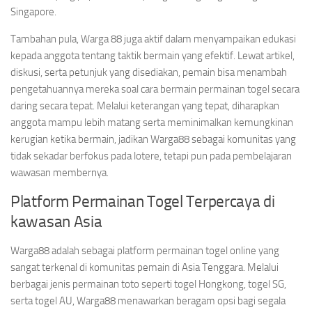
Singapore.
Tambahan pula, Warga 88 juga aktif dalam menyampaikan edukasi
kepada anggota tentang taktik bermain yang efektif. Lewat artikel,
diskusi, serta petunjuk yang disediakan, pemain bisa menambah
pengetahuannya mereka soal cara bermain permainan togel secara
daring secara tepat. Melalui keterangan yang tepat, diharapkan
anggota mampu lebih matang serta meminimalkan kemungkinan
kerugian ketika bermain, jadikan Warga88 sebagai komunitas yang
tidak sekadar berfokus pada lotere, tetapi pun pada pembelajaran
wawasan membernya.
Platform Permainan Togel Terpercaya di
kawasan Asia
Warga88 adalah sebagai platform permainan togel online yang
sangat terkenal di komunitas pemain di Asia Tenggara. Melalui
berbagai jenis permainan toto seperti togel Hongkong, togel SG,
serta togel AU, Warga88 menawarkan beragam opsi bagi segala